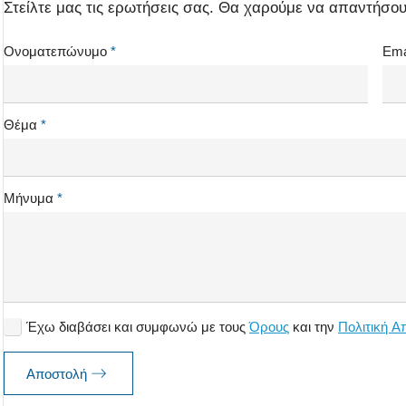
Στείλτε μας τις ερωτήσεις σας. Θα χαρούμε να απαντήσου
Ονοματεπώνυμο
*
Ema
Θέμα
*
Μήνυμα
*
Η
Έχω διαβάσει και συμφωνώ με τους
Όρους
και την
Πολιτική Α
αποδοχή
όρων
Αποστολή
χρήσης
είναι