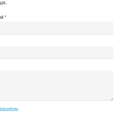
με.
il
*
πορρήτου